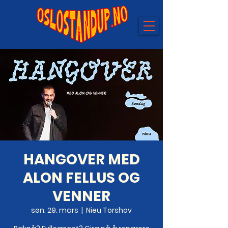
HANGOVER MED
ALON FELLUS OG
VENNER
søn. 29. mars
  |  
Nieu Torshov