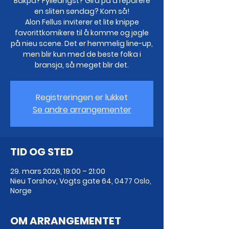
Bakpå? Fylleangst? Gira på å reparere
en sliten søndag? Kom så!
Alon Fellus inviterer et lite knippe
favorittkomikere til å komme og jøgle
på nieu scene. Det er hemmelig line-up,
men blir kun med de beste folka i
bransja, så meget blir det.
Registreringen er lukket
Se andre arrangementer
TID OG STED
29. mars 2026, 19:00 – 21:00
Nieu Torshov, Vogts gate 64, 0477 Oslo,
Norge
OM ARRANGEMENTET