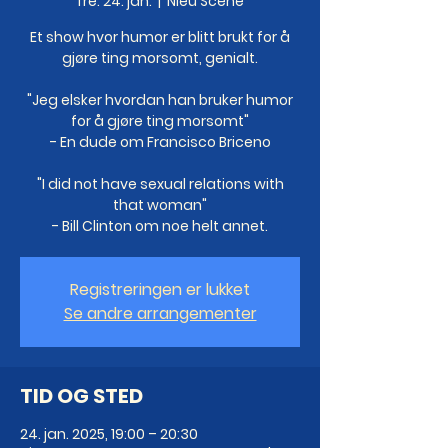
fre. 24. jan.
  |  
Nieu Scene
Et show hvor humor er blitt brukt for å
gjøre ting morsomt, genialt.
"Jeg elsker hvordan han bruker humor
for å gjøre ting morsomt"
- En dude om Francisco Briceno
"I did not have sexual relations with
that woman"
- Bill Clinton om noe helt annet.
Registreringen er lukket
Se andre arrangementer
TID OG STED
24. jan. 2025, 19:00 – 20:30