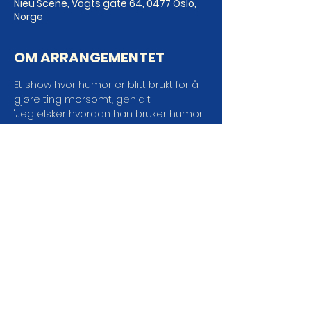
Nieu Scene, Vogts gate 64, 0477 Oslo,
Norge
OM ARRANGEMENTET
Et show hvor humor er blitt brukt for å 
gjøre ting morsomt, genialt.
"Jeg elsker hvordan han bruker humor 
for å gjøre ting morsomt"
- En dude om Francisco Briceno
"I did not have sexual relations with 
that woman"
- Bill Clinton om noe helt annet
Dørene åpner: 18:45
LES MER