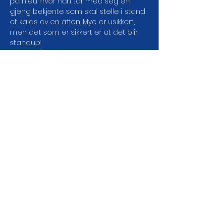
på nieu, hvor han tar med seg en 
gjeng bekjente som skal stelle i stand 
et kalas av en aften. Mye er usikkert, 
men det som er sikkert er at det blir 
standup!
Dørene åpner: 18:45

Showstart: 19:00

Aldersgrense: 18 år

Pris: 170,-
Med forbehold om endring i 
programmet. Kjøpte billetter 
refunderes ikke.
DEL ARRANGEMENTET DA
VEL!