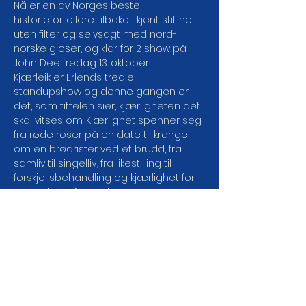
Nå er en av Norges beste 
historiefortellere tilbake i kjent stil, helt 
uten filter og selvsagt med nord-
norske gloser, og klar for 2 show på 
John Dee fredag 13. oktober!
Kjærleik er Erlends tredje 
standupshow og denne gangen er 
det, som tittelen sier, kjærligheten det 
skal vitses om. Kjærlighet spenner seg 
fra røde roser på en date til krangel 
om en brødrister ved et brudd, fra 
samliv til singelliv, fra likestilling til 
forskjellsbehandling og kjærlighet for 
seg selv og for andre.
Velkommen på show!
Show 1: Dørene åpner kl. 18.00. 
Showstart kl. 18.30.

Show 2: Dørene åpner kl. 20.30. 
Showstart kl. 21.00.
Vi gjør oppmerksom på at begge 
show blir filmet.