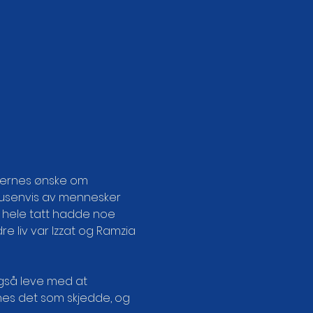
rdernes ønske om 
 tusenvis av mennesker 
t hele tatt hadde noe 
e liv var Izzat og Ramzia 
også leve med at 
nnes det som skjedde, og 