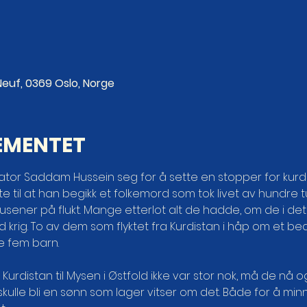
euf, 0369 Oslo, Norge
EMENTET
ktator Saddam Hussein seg for å sette en stopper for ku
te til at han begikk et folkemord som tok livet av hundre
usener på flukt. Mange etterlot alt de hadde, om de i de
krig. To av dem som flyktet fra Kurdistan i håp om et bedr
 fem barn.
rdistan til Mysen i Østfold ikke var stor nok, må de nå 
 skulle bli en sønn som lager vitser om det. Både for å mi