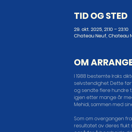
TID OG STED
29. okt. 2025, 21:10 – 23:10
Chateau Neuf, Chateau N
OM ARRANG
I 1988 bestemte Iraks di
selvstendighet. Dette før
og sendte flere hundre t
igjen etter mange år med 
Mehidi, sammen med sine
Som om overgangen fra Ku
resultatet av deres flukt