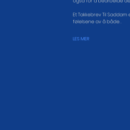
også for å bearbeide de
Et Takkebrev Til Saddam 
følelsene av å både…
LES MER