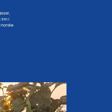
issør,
inn i
 norske