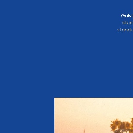
Galva
skue
standu