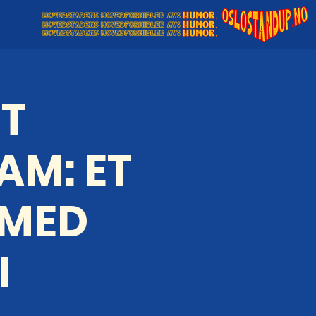
T
AM: ET
 MED
I