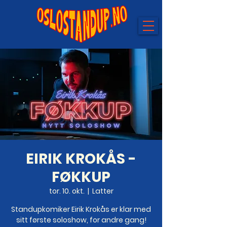
EIRIK KROKÅS -
FØKKUP
tor. 10. okt.
  |  
Latter
Standupkomiker Eirik Krokås er klar med
sitt første soloshow, for andre gang!