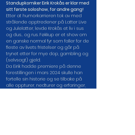
Standupkomiker Eirik Krokås er klar med 
sitt første soloshow, for andre gang!
Etter at humorkarrieren tok av med 
strålende opptredener på Latter Live 
og Julelatter, levde Krokås et liv i sus 
og dus… og rus. Føkkup er et show om 
en ganske normal fyr som faller for de 
fleste av livets fristelser og går på 
trynet etter for mye dop, gambling og 
(selvsagt) gjeld.
Da Eirik hadde premiere på denne 
forestillingen i mars 2024 skulle han 
fortelle sin historie og se tilbake på 
alle oppturer, nedturer og erfaringer, 
med både humor og alvor, og fortelle 
hva han hadde lært. Men det var 
ingen ting å se tilbake på. Han stod 
midt i det. Kort tid etter premieren ble 
rusproblemene verre enn noensinne 
og han måtte legges inn på rehab for 
omfattende rusbehandling.