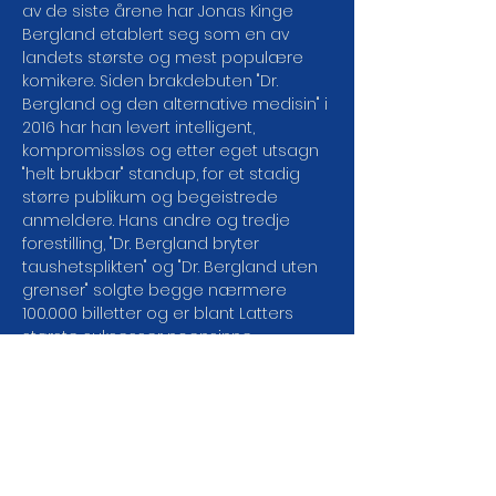
av de siste årene har Jonas Kinge 
Bergland etablert seg som en av 
landets største og mest populære 
komikere. Siden brakdebuten "Dr. 
Bergland og den alternative medisin" i 
2016 har han levert intelligent, 
kompromissløs og etter eget utsagn 
"helt brukbar" standup, for et stadig 
større publikum og begeistrede 
anmeldere. Hans andre og tredje 
forestilling, "Dr. Bergland bryter 
taushetsplikten" og "Dr. Bergland uten 
grenser" solgte begge nærmere 
100.000 billetter og er blant Latters 
største suksesser noensinne. 
Forventningene er derfor skyhøye når 
han igjen inntar hovedscenen januar 
2025 med "Dr. Bergland på død og liv". 
De siste årene har Jonas jobbet som 
sykehjemslege og fått god anledning 
til å reflektere over livet, døden, 