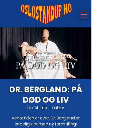
DR. BERGLAND: PÅ
DØD OG LIV
fre. 14. feb.
  |  
Latter
Ventetiden er over, Dr. Bergland er
endelig klar med ny forestilling!