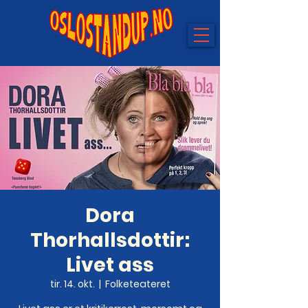
Dora
Thorhallsdottir:
Livet ass
tir. 14. okt.
  |  
Folketeateret