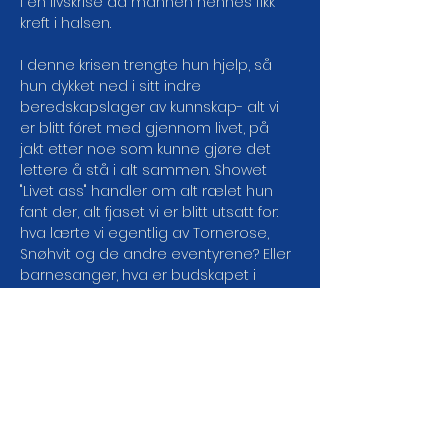
i en livskrise da mannen hennes fikk 
kreft i halsen.
I denne krisen trengte hun hjelp, så 
hun dykket ned i sitt indre 
beredskapslager av kunnskap- alt vi 
er blitt fóret med gjennom livet, på 
jakt etter noe som kunne gjøre det 
lettere å stå i alt sammen. Showet 
"Livet ass" handler om alt rælet hun 
fant der, alt fjaset vi er blitt utsatt for: 
hva lærte vi egentlig av Tornerose, 
Snøhvit og de andre eventyrene? Eller 
barnesanger, hva er budskapet i 
Mikkel Rev egentlig? Og er det noe å 
hente fra timene med Rubiks kube 
eller moralen i Dirty Dancing? Hvor ble 
det av opplæringen til livet?! Men 
showet handler også om hvordan 
det egentlig er å være pårørende. 
Det alvorlige, skamfulle og vonde får 
også plass i denne forestillingen selv 