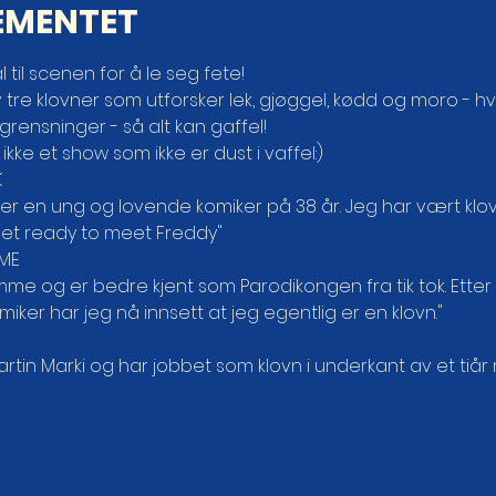
EMENTET
 til scenen for å le seg fete!
re klovner som utforsker lek, gjøggel, kødd og moro - h
rensninger - så alt kan gaffel!

 ikke et show som ikke er dust i vaffel:)


 er en ung og lovende komiker på 38 år. Jeg har vært klov
Get ready to meet Freddy"
ME

omme og er bedre kjent som Parodikongen fra tik tok. Ett
iker har jeg nå innsett at jeg egentlig er en klovn."
artin Marki og har jobbet som klovn i underkant av et tiår 