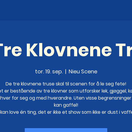
Tre Klovnene T
tor. 19. sep.
  |  
Nieu Scene
De tre klovnene truse skal til scenen for å le seg fete!
 er bestående av tre klovner som utforsker lek, gjøggel, 
hver for seg og med hverandre. Uten visse begrensninger 
kan gaffel!
 kan love én ting, det er ikke et show som ikke er dust i vaffe