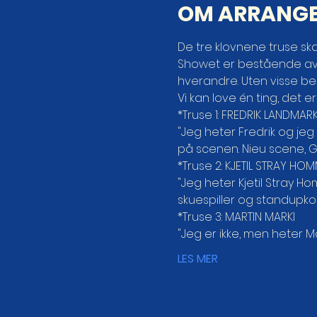
OM ARRANG
De tre klovnene truse skal
Showet er bestående av t
hverandre. Uten visse beg
Vi kan love én ting, det er
*Truse 1: FREDRIK LANDMARK
"Jeg heter Fredrik og jeg
på scenen. Nieu scene, 
*Truse 2: KJETIL STRAY HOM
"Jeg heter Kjetil Stray H
skuespiller og standupkom
*Truse 3: MARTIN MARKI

"Jeg er ikke, men heter M
LES MER