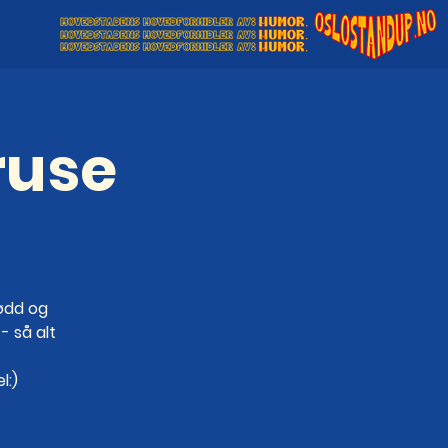
ruse
kødd og
- så alt
l:)