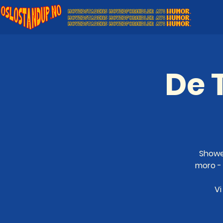
De 
Showet
moro - 
Vi