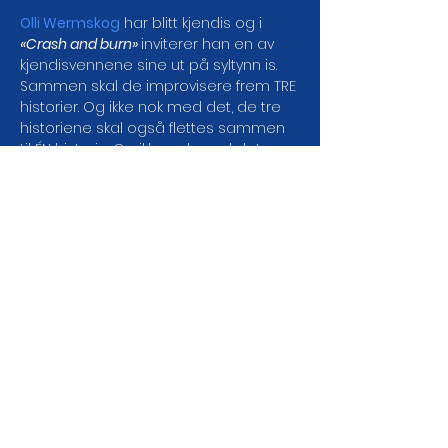
Olli Wermskog
 har blitt kjendis og i 
«Crash and burn» 
inviterer han en av 
kjendisvennene sine ut på syltynn is.
Sammen skal de improvisere frem TRE 
historier. Og ikke nok med det, de tre 
historiene skal også flettes sammen 
til ÉN historie. Og ikke nok med det, 
gjesten har så og si aldri improvisert 
før.
Gjør deg klar for en time med et 
eventyrlig tullball der både Olli og 
gjesten blir presset til sitt ytterste. Det 
kan bli gull, men mest sannsynlig blir 
det 
CRASH AND BURN!
DEL ARRANGEMENTET DA
VEL!