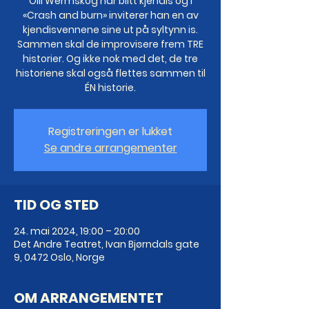
Olli Wermskog har blitt kjendis og i
«Crash and burn» inviterer han en av
kjendisvennene sine ut på syltynn is.
Sammen skal de improvisere frem TRE
historier. Og ikke nok med det, de tre
historiene skal også flettes sammen til
ÉN historie.
Registreringen er lukket
Se andre arrangementer
TID OG STED
24. mai 2024, 19:00 – 20:00
Det Andre Teatret, Ivan Bjørndals gate
9, 0472 Oslo, Norge
OM ARRANGEMENTET