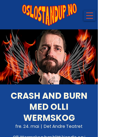
CRASH AND BURN
MED OLLI
WERMSKOG
fre. 24. mai
  |  
Det Andre Teatret