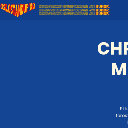
CHR
M
Ett
forest