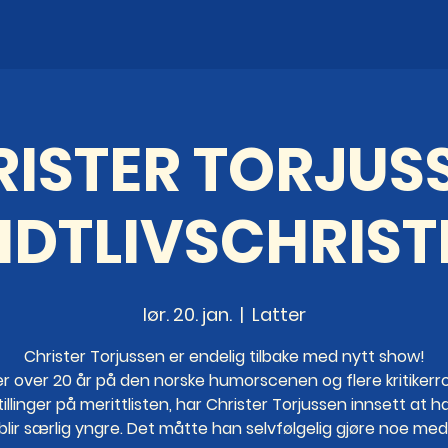
ISTER TORJUS
IDTLIVSCHRIST
lør. 20. jan.
  |  
Latter
Christer Torjussen er endelig tilbake med nytt show!
er over 20 år på den norske humorscenen og flere kritikerr
illinger på merittlisten, har Christer Torjussen innsett at h
blir særlig yngre. Det måtte han selvfølgelig gjøre noe med