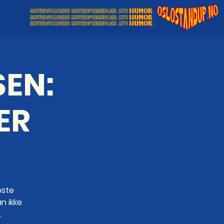
SEN:
ER
oste
an ikke
.