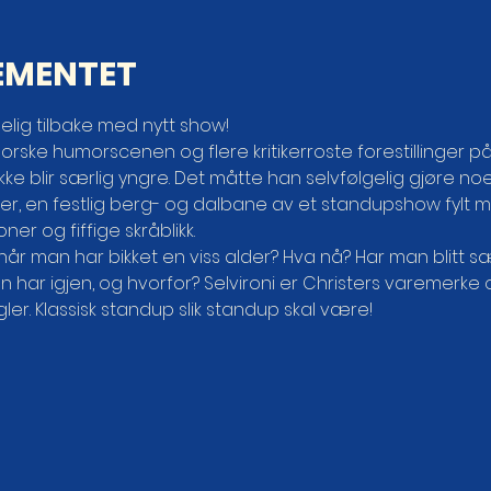
EMENTET
elig tilbake med nytt show!
rske humorscenen og flere kritikerroste forestillinger på 
kke blir særlig yngre. Det måtte han selvfølgelig gjøre noe
ster, en festlig berg- og dalbane av et standupshow fyl
er og fiffige skråblikk.
 man har bikket en viss alder? Hva nå? Har man blitt sær
ar igjen, og hvorfor? Selvironi er Christers varemerke og
ler. Klassisk standup slik standup skal være!