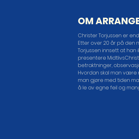
OM ARRANG
Christer Torjussen er end
Etter over 20 år på den no
Torjussen innsett at han i
presentere MidtlivsChri
betraktninger, observasjon
Hvordan skal man være når
man gjøre med tiden man h
å le av egne feil og mang