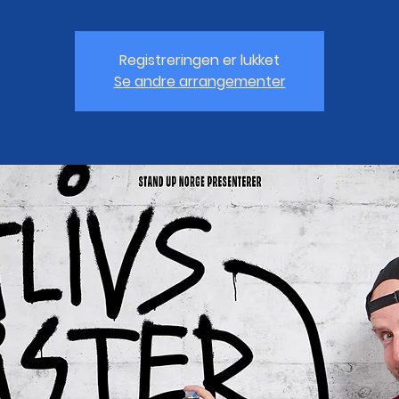
Registreringen er lukket
Se andre arrangementer