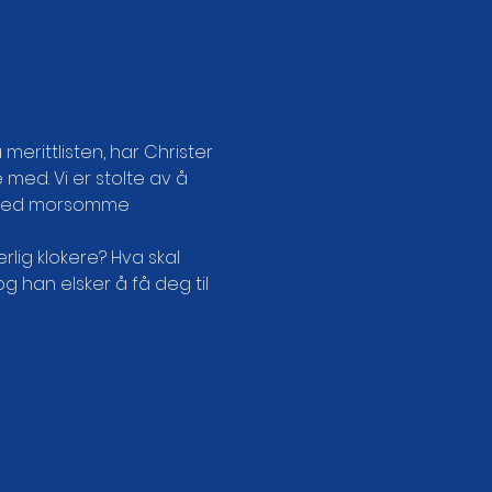
merittlisten, har Christer 
 med. Vi er stolte av å 
t med morsomme 
lig klokere? Hva skal 
 han elsker å få deg til 