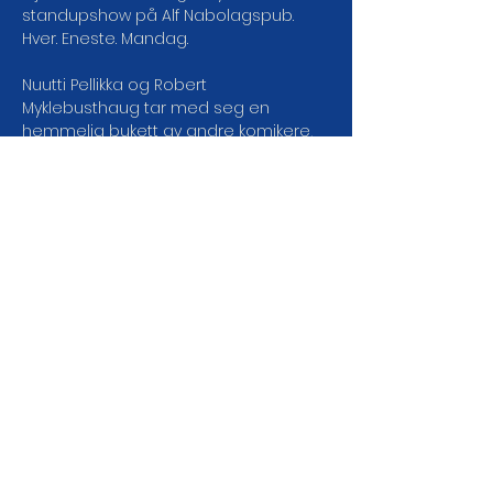
standupshow på Alf Nabolagspub.
Hver. Eneste. Mandag.
Nuutti Pellikka og Robert 
Myklebusthaug tar med seg en 
hemmelig bukett av andre komikere, 
så man vet aldri hvem som tar turen!
Med bare 30 plasser blir det en en 
stemning du bare får når latteren 
deles i et mindre rom. Det betyr også 
at det er begrenset antall billetter: 
første mann til mølla!
DEL ARRANGEMENTET DA
VEL!