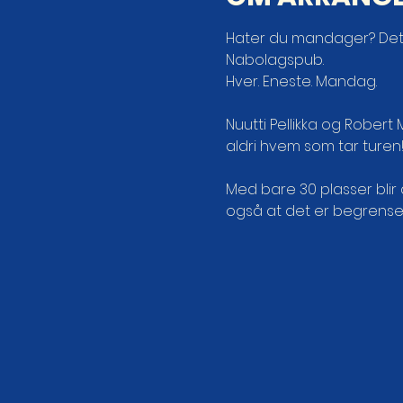
Hater du mandager? Det g
Nabolagspub.
Hver. Eneste. Mandag.
Nuutti Pellikka og Rober
aldri hvem som tar turen
Med bare 30 plasser blir 
også at det er begrenset a