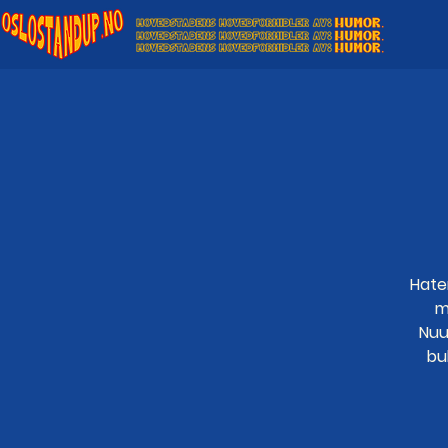
Hater
m
Nuu
bu