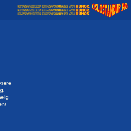
lysere
g.
elig
en!