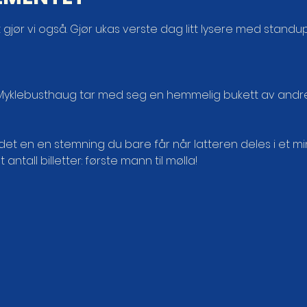
jør vi også. Gjør ukas verste dag litt lysere med standu
t Myklebusthaug tar med seg en hemmelig bukett av andre
!
det en en stemning du bare får når latteren deles i et mi
ntall billetter: første mann til mølla!