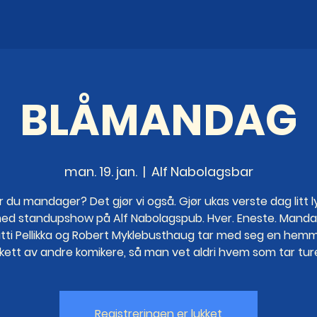
BLÅMANDAG
man. 19. jan.
  |  
Alf Nabolagsbar
 du mandager? Det gjør vi også. Gjør ukas verste dag litt 
ed standupshow på Alf Nabolagspub. Hver. Eneste. Manda
tti Pellikka og Robert Myklebusthaug tar med seg en hemm
kett av andre komikere, så man vet aldri hvem som tar tur
Registreringen er lukket