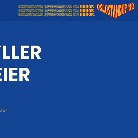
LLER
IER
dden