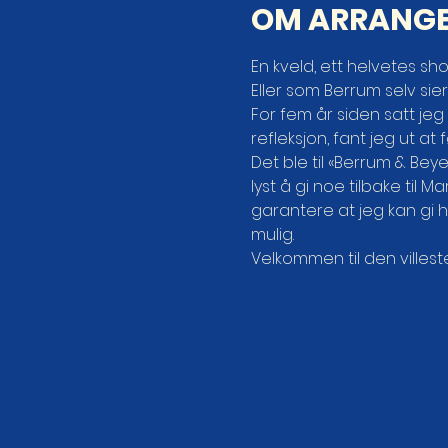
OM ARRANG
En kveld, ett helvetes sho
Eller som Berrum selv sier
For fem år siden satt jeg 
refleksjon, fant jeg ut a
Det ble til «Berrum & Bey
lyst å gi noe tilbake til 
garantere at jeg kan gi h
mulig.
Velkommen til den villest