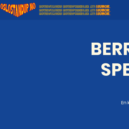
BER
SP
En 