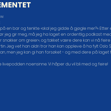
EMENTET
w.
:
på en bar og tenkte «skal jeg gidde å gjøgle mer?». Etter e
t før jeg gir meg, må jeg ha laget en ordentlig podkast me
er snakker om greier», og takket være dere kan vi nå feire
Martin. Jeg vet han aldri tror han kan oppleve å ha fylt Oslo 
an, men jeg kan gi han forsøket - og med dere på laget tro
e livepodden noensinne. Vi håper du vil bli med og feire!