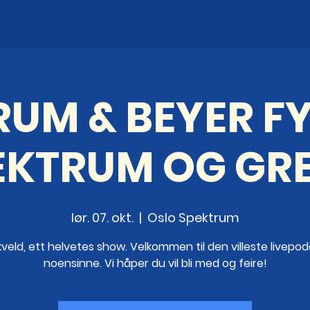
RUM & BEYER FY
EKTRUM OG GRE
lør. 07. okt.
  |  
Oslo Spektrum
kveld, ett helvetes show. Velkommen til den villeste livepo
noensinne. Vi håper du vil bli med og feire!