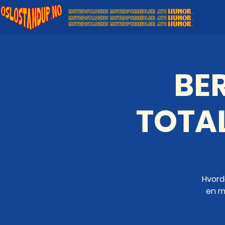
BE
TOTA
Hvord
en mi