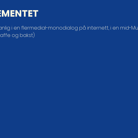
EMENTET
ig i en flermedial-monodialog på internett, i en mid-Musk
kaffe og bakst)