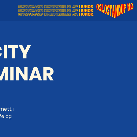
ITY
MINAR
ett, i
ffe og