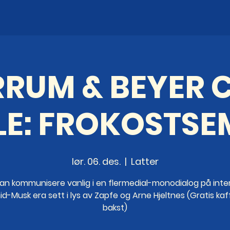
RRUM & BEYER C
LE: FROKOSTSE
lør. 06. des.
  |  
Latter
an kommunisere vanlig i en flermedial-monodialog på intern
d-Musk era sett i lys av Zapfe og Arne Hjeltnes (Gratis ka
bakst)