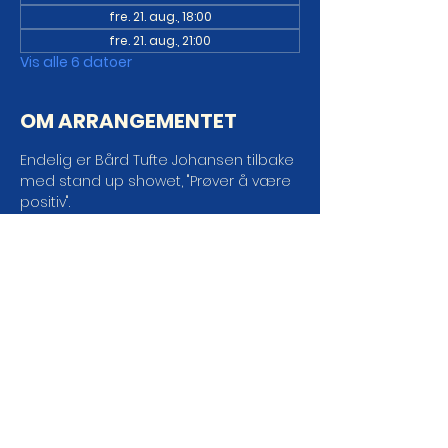
fre. 21. aug., 18:00
fre. 21. aug., 21:00
Vis alle 6 datoer
OM ARRANGEMENTET
Endelig er Bård Tufte Johansen tilbake 
med stand up showet, "Prøver å være 
positiv".
Alt var kanskje ikke bedre før, men det 
var iallfall annerledes. For ting 
forandrer seg, både i kroppen, i 
forholdet og i samfunnet. Men det er 
ingen vits i å stritte imot endring, man 
kan like gjerne akseptere den. Så Bård 
Tufte Johansen velger å være positiv! 
Eller, han prøver å være positiv.