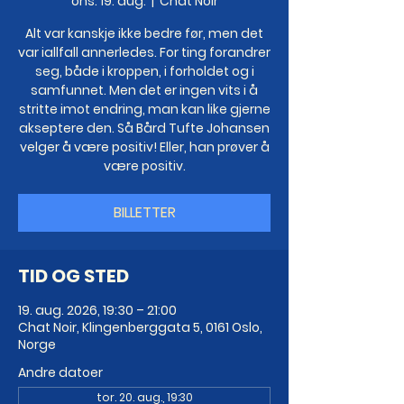
ons. 19. aug.
  |  
Chat Noir
Alt var kanskje ikke bedre før, men det
var iallfall annerledes. For ting forandrer
seg, både i kroppen, i forholdet og i
samfunnet. Men det er ingen vits i å
stritte imot endring, man kan like gjerne
akseptere den. Så Bård Tufte Johansen
velger å være positiv! Eller, han prøver å
være positiv.
BILLETTER
TID OG STED
19. aug. 2026, 19:30 – 21:00
Chat Noir, Klingenberggata 5, 0161 Oslo,
Norge
Andre datoer
tor. 20. aug., 19:30