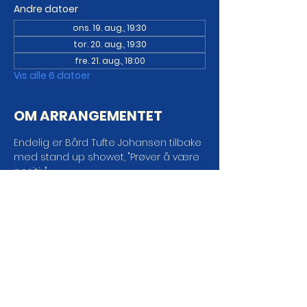
Andre datoer
ons. 19. aug., 19:30
tor. 20. aug., 19:30
fre. 21. aug., 18:00
Vis alle 6 datoer
OM ARRANGEMENTET
Endelig er Bård Tufte Johansen tilbake 
med stand up showet, "Prøver å være 
positiv".
Alt var kanskje ikke bedre før, men det 
var iallfall annerledes. For ting 
forandrer seg, både i kroppen, i 
forholdet og i samfunnet. Men det er 
ingen vits i å stritte imot endring, man 
kan like gjerne akseptere den. Så Bård 
Tufte Johansen velger å være positiv! 
Eller, han prøver å være positiv.