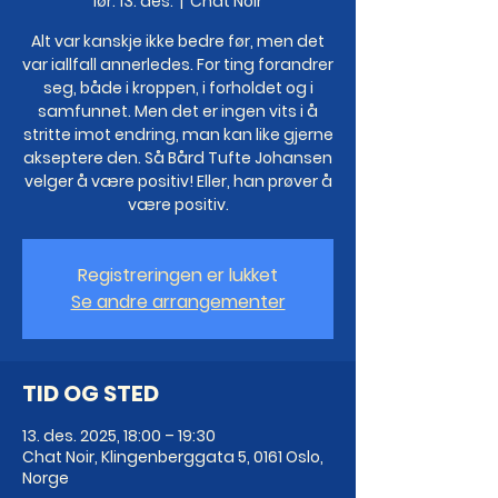
lør. 13. des.
  |  
Chat Noir
Alt var kanskje ikke bedre før, men det
var iallfall annerledes. For ting forandrer
seg, både i kroppen, i forholdet og i
samfunnet. Men det er ingen vits i å
stritte imot endring, man kan like gjerne
akseptere den. Så Bård Tufte Johansen
velger å være positiv! Eller, han prøver å
være positiv.
Registreringen er lukket
Se andre arrangementer
TID OG STED
13. des. 2025, 18:00 – 19:30
Chat Noir, Klingenberggata 5, 0161 Oslo,
Norge