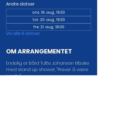
Andre datoer
ons. 19. aug., 19:30
tor. 20. aug., 19:30
fre. 21. aug., 18:00
Vis alle 6 datoer
OM ARRANGEMENTET
Endelig er Bård Tufte Johansen tilbake 
med stand up showet, "Prøver å være 
positiv".
Alt var kanskje ikke bedre før, men det 
var iallfall annerledes. For ting 
forandrer seg, både i kroppen, i 
forholdet og i samfunnet. Men det er 
ingen vits i å stritte imot endring, man 
kan like gjerne akseptere den. Så Bård 
Tufte Johansen velger å være positiv! 
Eller, han prøver å være positiv.