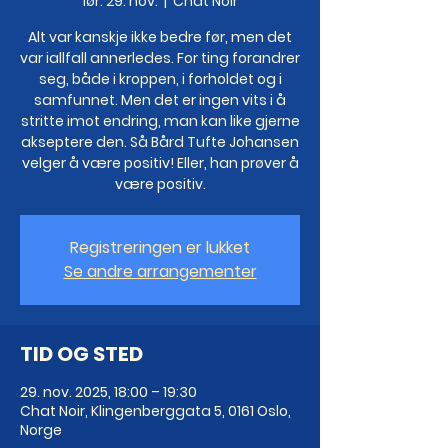
lør. 29. nov.
  |  
Chat Noir
Alt var kanskje ikke bedre før, men det
var iallfall annerledes. For ting forandrer
seg, både i kroppen, i forholdet og i
samfunnet. Men det er ingen vits i å
stritte imot endring, man kan like gjerne
akseptere den. Så Bård Tufte Johansen
velger å være positiv! Eller, han prøver å
være positiv.
Registreringen er lukket
Se andre arrangementer
TID OG STED
29. nov. 2025, 18:00 – 19:30
Chat Noir, Klingenberggata 5, 0161 Oslo,
Norge