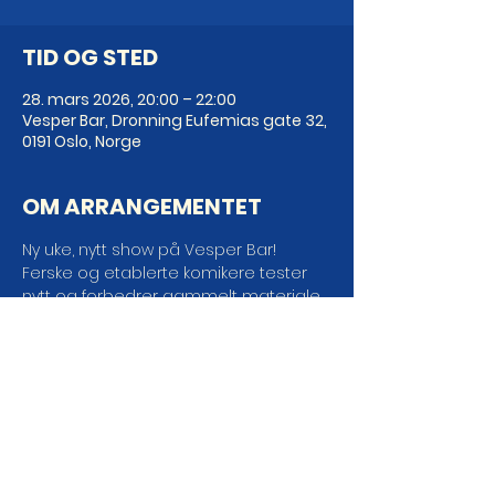
TID OG STED
28. mars 2026, 20:00 – 22:00
Vesper Bar, Dronning Eufemias gate 32,
0191 Oslo, Norge
OM ARRANGEMENTET
Ny uke, nytt show på Vesper Bar! 
Ferske og etablerte komikere tester 
nytt og forbedrer gammelt materiale, 
og det beste av alt; DET ER GRATIS!
DEL ARRANGEMENTET DA
VEL!