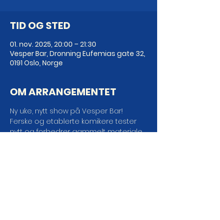
TID OG STED
01. nov. 2025, 20:00 – 21:30
Vesper Bar, Dronning Eufemias gate 32,
0191 Oslo, Norge
OM ARRANGEMENTET
Ny uke, nytt show på Vesper Bar! 
Ferske og etablerte komikere tester 
nytt og forbedrer gammelt materiale, 
og det beste av alt; DET ER GRATIS!
DEL ARRANGEMENTET DA
VEL!