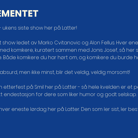
EMENTET
 ukens siste show her på Latter!
t show ledet av Marko Cvitanovic og Alon Fellus. Hver en
ed komikere, kuratert sammen med Jonis Josef, så her s
e. Både komikere du har hørt om, og komikere du burde h
r absurd, men ikke minst, blir det veldig, veldig morsomt!
en etterfest på Smil her på Latter - så hele kvelden er et p
ekt endestasjon for dere som liker humor og godt selskap.
er eneste lørdag her på Latter. Den som ler sist, ler best