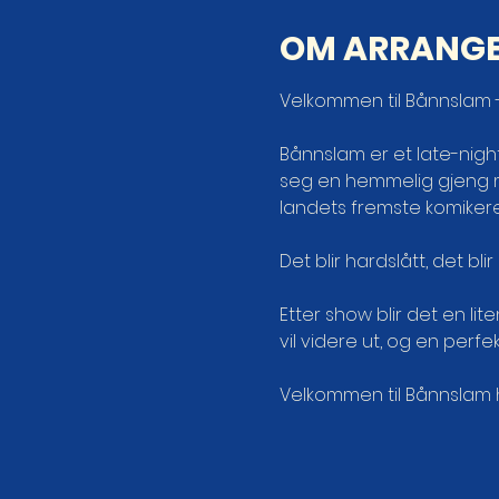
OM ARRANG
Velkommen til Bånnslam -
Bånnslam er et late-nigh
seg en hemmelig gjeng m
landets fremste komiker
Det blir hardslått, det bli
Etter show blir det en lit
vil videre ut, og en perf
Velkommen til Bånnslam hv