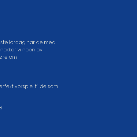
este lørdag har de med 
nakker vi noen av 
øre om.
erfekt vorspiel til de som 
!