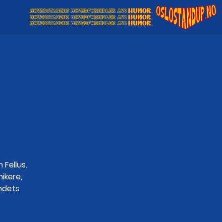
 Fellus.
ikere,
ndets