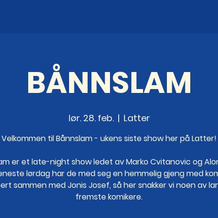
BÅNNSLAM
lør. 28. feb.
  |  
Latter
Velkommen til Bånnslam - ukens siste show her på Latter!
m er et late-night show ledet av Marko Cvitanovic og Alon
eneste lørdag har de med seg en hemmelig gjeng med kom
tert sammen med Jonis Josef, så her snakker vi noen av la
fremste komikere.