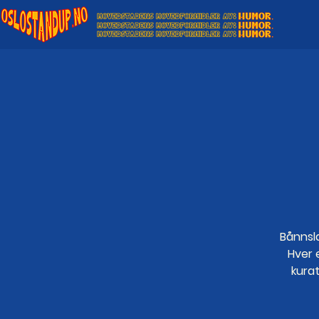
Bånnsla
Hver 
kura