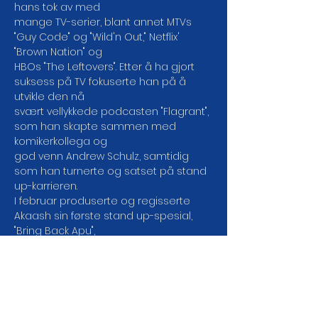
hans tok av med

mange TV-serier, blant annet MTVs 
"Guy Code" og "Wild'n Out," Netflix' 
"Brown Nation" og

HBOs "The Leftovers". Etter å ha gjort 
suksess på TV fokuserte han på å 
utvikle den nå

svært vellykkede podcasten "Flagrant", 
som han skapte sammen med 
komikerkollega og

god venn Andrew Schulz, samtidig 
som han turnerte og satset på stand 
up-karrieren.
I februar produserte og regisserte 
Akaash sin første stand up-spesial, 
"Bring Back Apu",

som ble sett av over en million 
mennesker bare den første uken. 
Bare én måned senere

lanserte han "The Crowd Work Special", 
noe som gjør ham til en av de få 