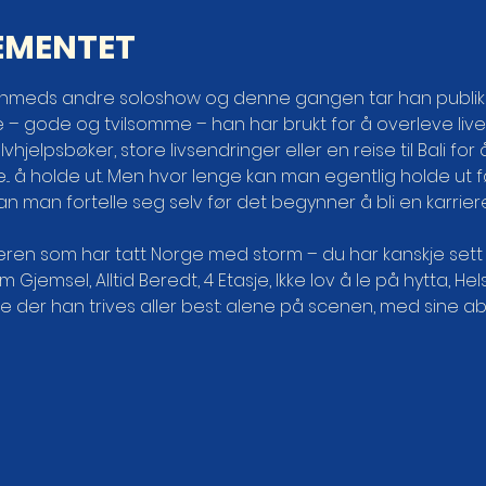
EMENTET
 Ahmeds andre soloshow og denne gangen tar han publi
– gode og tvilsomme – han har brukt for å overleve livets
vhjelpsbøker, store livsendringer eller en reise til Bali for
.. å holde ut. Men hvor lenge kan man egentlig holde ut før
 man fortelle seg selv før det begynner å bli en karriere
n som har tatt Norge med storm – du har kanskje sett ha
 Gjemsel, Alltid Beredt, 4 Etasje, Ikke lov å le på hytta, Hel
e der han trives aller best: alene på scenen, med sine ab