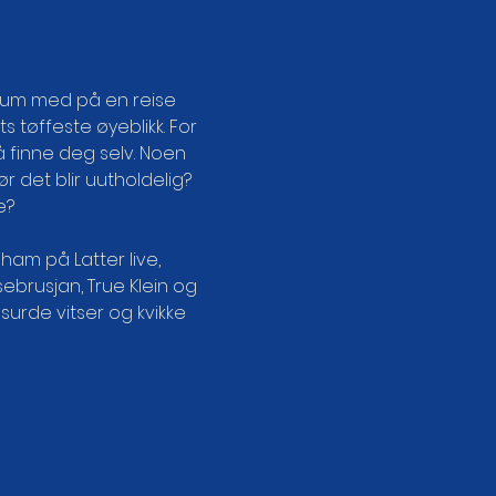
kum med på en reise 
 tøffeste øyeblikk. For 
 å finne deg selv. Noen 
 det blir uutholdelig? 
?  
m på Latter live, 
sebrusjan, True Klein og 
surde vitser og kvikke 