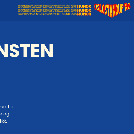
NSTEN
en tar
e og
ikk.