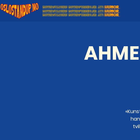
AHME
«Kuns
han
tvi