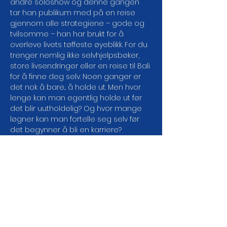
andre soloshow og denne gangen 
tar han publikum med på en reise 
gjennom alle strategiene – gode og 
tvilsomme – han har brukt for å 
overleve livets tøffeste øyeblikk. For du 
trenger nemlig ikke selvhjelpsbøker, 
store livsendringer eller en reise til Bali 
for å finne deg selv. Noen ganger er 
det nok å bare... å holde ut. Men hvor 
lenge kan man egentlig holde ut før 
det blir uutholdelig? Og hvor mange 
løgner kan man fortelle seg selv før 
det begynner å bli en karriere?  
Ahmed Mamow er komikeren som har 
tatt Norge med storm – du har 
kanskje sett ham på Latter live, 
Kompani Lauritsen, Ekstrem Gjemsel, 
Alltid Beredt, 4 Etasje, Ikke lov å le på 
hytta, Helsebrusjan, True Klein og mye 
mer. Nå er han tilbake der han trives 
aller best: alene på scenen, med sine 