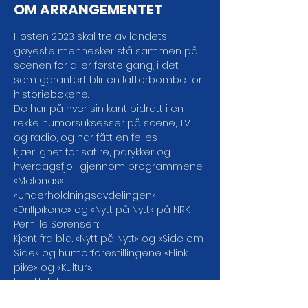
OM ARRANGEMENTET
Høsten 2023 skal tre av landets 
gøyeste mennesker stå sammen på 
scenen for aller første gang, i det 
som garantert blir en latterbombe for 
historiebøkene.
De har på hver sin kant bidratt i en 
rekke humorsuksesser på scene, TV 
og radio, og har fått en felles 
kjærlighet for satire, parykker og 
hverdagsfjoll gjennom programmene 
«Melonas», 
«Underholdningsavdelingen», 
«Drillpikene» og «Nytt på Nytt» på NRK.
Pernille Sørensen:

Kjent fra bl.a. «Nytt på Nytt» og «Side om 
Side» og humorforestillingene «Flink 
pike» og «Kultur».
Live Nelvik:

Kjent NRK-profil fra bl.a. «Dama til» og 